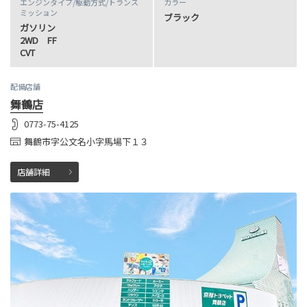
エンジンタイプ
/駆動方式/
トランス
カラー
ミッション
ブラック
ガソリン
2WD FF
CVT
配備店舗
舞鶴店
0773-75-4125
舞鶴市字公文名小字馬場下１３
店舗詳細