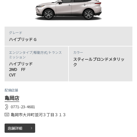
グレード
ハイブリッド G
エンジンタイプ
/駆動方式/
トランス
カラー
ミッション
スティールブロンドメタリッ
ハイブリッド
ク
2WD FF
CVT
配備店舗
亀岡店
0771-23-4681
亀岡市大井町並河３丁目３１３
店舗詳細