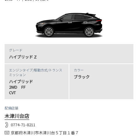
グレード
ハイブリッド Z
エンジンタイプ
/駆動方式/
トランス
カラー
ミッション
ブラック
ハイブリッド
2WD FF
CVT
配備店舗
木津川台店
0774-71-8211
京都府木津川市木津川台５丁目１番７