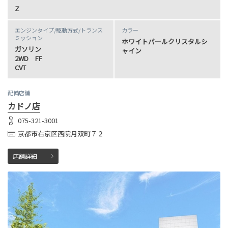
Z
エンジンタイプ
/駆動方式/
トランス
カラー
ミッション
ホワイトパールクリスタルシ
ガソリン
ャイン
2WD FF
CVT
配備店舗
カドノ店
075-321-3001
京都市右京区西院月双町７２
店舗詳細