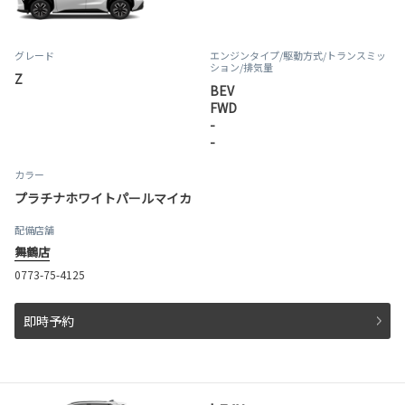
グレード
エンジンタイプ
/駆動方式/
トランスミッ
ション
/排気量
Z
BEV
FWD
-
-
カラー
プラチナホワイトパールマイカ
配備店舗
舞鶴店
0773-75-4125
即時予約