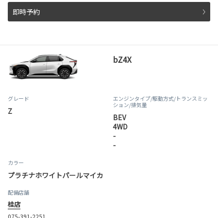
即時予約
bZ4X
グレード
エンジンタイプ
/駆動方式/
トランスミッ
ション
/排気量
Z
BEV
4WD
-
-
カラー
プラチナホワイトパールマイカ
配備店舗
桂店
075-391-2251