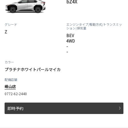
bZ4X
グレード
エンジンタイプ
/駆動方式/
トランスミッ
ション
/排気量
Z
BEV
4WD
-
-
カラー
プラチナホワイトパールマイカ
配備店舗
峰山店
0772-62-2440
即時予約