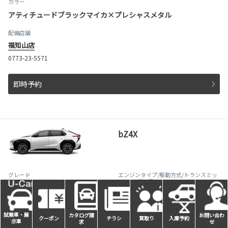
カラー
アティチュードブラックマイカ×プレシャスメタル
配備店舗
福知山店
0773-23-5571
即時予約
bZ4X
グレード
エンジンタイプ
/駆動方式/
トランスミッ
ション
/排気量
G
BEV
FWD
-
試乗車・展
試乗車・展
カタログ請
カタログ請
お問い合わ
お問い合わ
クーポン
クーポン
チラシ
チラシ
買取り
買取り
入庫予約
入庫予約
示車
示車
求
求
せ
せ
-