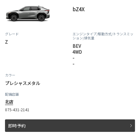
bZ4X
グレード
エンジンタイプ
/駆動方式/
トランスミッ
ション
/排気量
Z
BEV
4WD
-
-
カラー
プレシャスメタル
配備店舗
北店
075-431-2141
即時予約