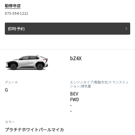
勧修寺店
075-594-1221
即時予約
bZ4X
グレード
エンジンタイプ
/駆動方式/
トランスミッ
ション
/排気量
G
BEV
FWD
-
-
カラー
プラチナホワイトパールマイカ