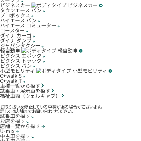
スープラ
ビジネスカー
タウンエース バン
プロボックス
ハイエース バン
ハイエース コミューター
コースター
ダイナ カーゴ
ダイナ ダンプ
ジャパンタクシー
軽自動車
ピクシス エポック
ピクシス トラック
ピクシス バン
小型モビリティ
C+walk S
C+walk T
車種一覧から探す
試乗車・展示車を探す
福祉車両（ウェルキャブ）
お取り扱いを停止している車種がある場合がございます。
詳しくは店舗までお問い合わせください。
試乗車を探す
お店を探す
店舗一覧から探す
U-mix
中古車を探す