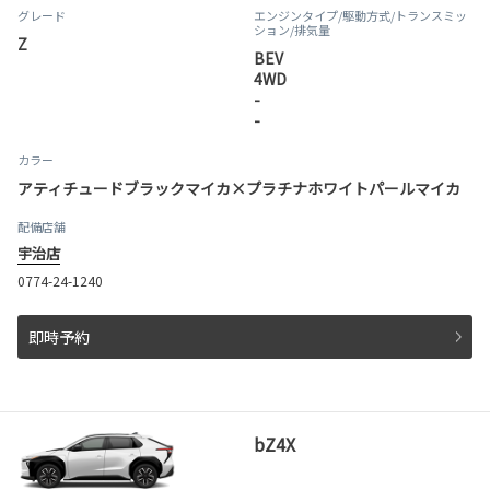
グレード
エンジンタイプ
/駆動方式/
トランスミッ
ション
/排気量
Z
BEV
4WD
-
-
カラー
アティチュードブラックマイカ×プラチナホワイトパールマイカ
配備店舗
宇治店
0774-24-1240
即時予約
bZ4X