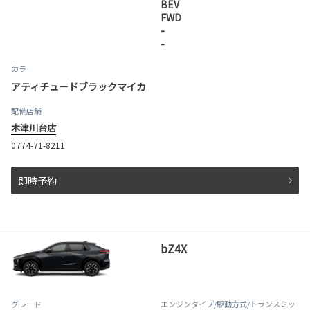
BEV
FWD
-
-
カラー
アティチュードブラックマイカ
配備店舗
木津川台店
0774-71-8211
即時予約
bZ4X
グレード
エンジンタイプ
/駆動方式/
トランスミッ