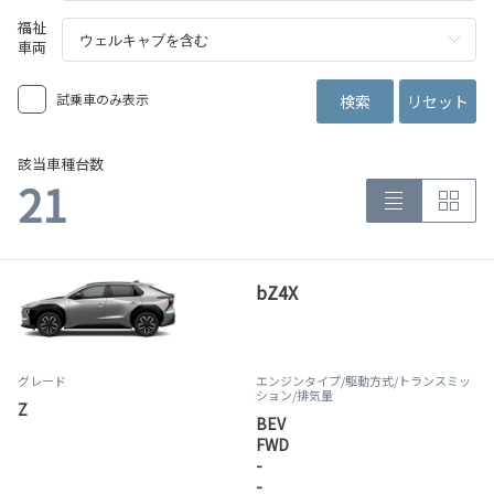
福祉
車両
試乗車のみ表示
検索
リセット
該当車種台数
21
bZ4X
グレード
エンジンタイプ
/駆動方式/
トランスミッ
ション
/排気量
Z
BEV
FWD
-
-