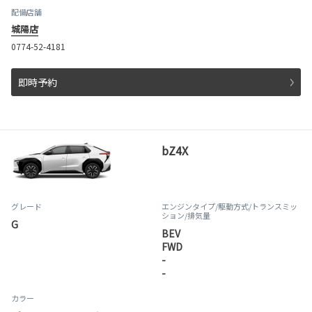
配備店舗
城陽店
0774-52-4181
即時予約
bZ4X
グレード
エンジンタイプ
/駆動方式/
トランスミッ
ション
/排気量
G
BEV
FWD
-
-
カラー