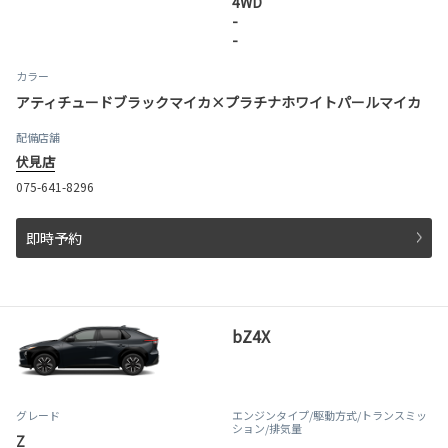
4WD
-
-
カラー
アティチュードブラックマイカ×プラチナホワイトパールマイカ
配備店舗
伏見店
075-641-8296
即時予約
bZ4X
グレード
エンジンタイプ
/駆動方式/
トランスミッ
ション
/排気量
Z