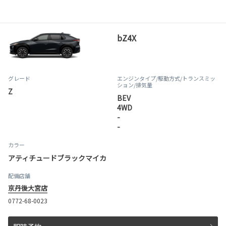
bZ4X
グレード
エンジンタイプ
/駆動方式/
トランスミッ
ション
/排気量
Z
BEV
4WD
-
-
カラー
アティチュードブラックマイカ
配備店舗
京丹後大宮店
0772-68-0023