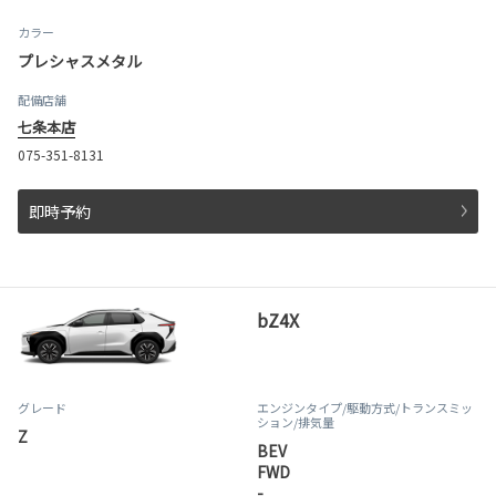
カラー
プレシャスメタル
配備店舗
七条本店
075-351-8131
即時予約
bZ4X
グレード
エンジンタイプ
/駆動方式/
トランスミッ
ション
/排気量
Z
BEV
FWD
-