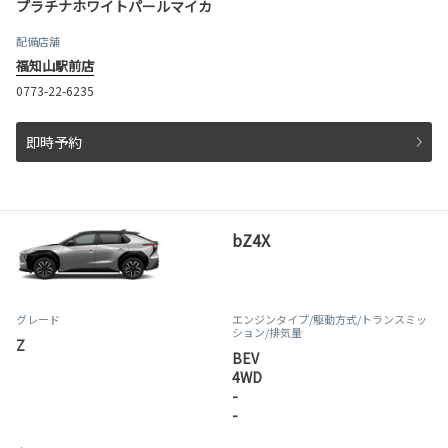
プラチナホワイトパールマイカ
配備店舗
福知山駅前店
0773-22-6235
即時予約
bZ4X
グレード
エンジンタイプ
/駆動方式/
トランスミッ
ション
/排気量
Z
BEV
4WD
-
-