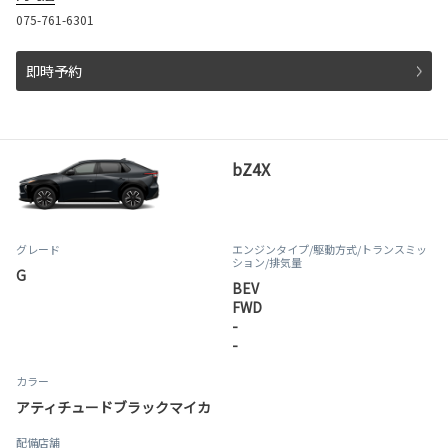
075-761-6301
即時予約
bZ4X
グレード
エンジンタイプ
/駆動方式/
トランスミッ
ション
/排気量
G
BEV
FWD
-
-
カラー
アティチュードブラックマイカ
配備店舗