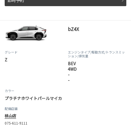
即時予約
bZ4X
グレード
エンジンタイプ
/駆動方式/
トランスミッ
ション
/排気量
Z
BEV
4WD
-
-
カラー
プラチナホワイトパールマイカ
配備店舗
桃山店
075-611-9111