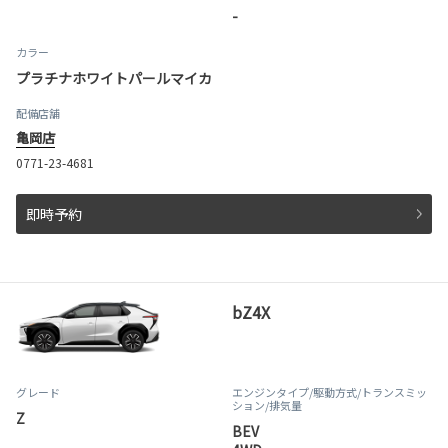
-
カラー
プラチナホワイトパールマイカ
配備店舗
亀岡店
0771-23-4681
即時予約
bZ4X
グレード
エンジンタイプ
/駆動方式/
トランスミッ
ション
/排気量
Z
BEV