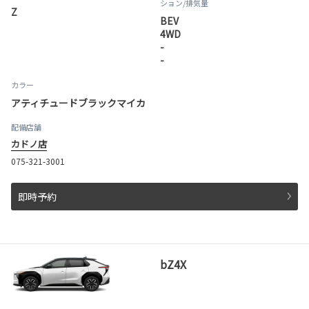
ション
/排気量
Z
BEV
4WD
-
-
カラー
アティチュードブラックマイカ
配備店舗
カドノ店
075-321-3001
即時予約
bZ4X