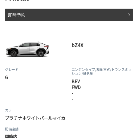
即時予約
bZ4X
グレード
エンジンタイプ
/駆動方式/
トランスミッ
ション
/排気量
G
BEV
FWD
-
-
カラー
プラチナホワイトパールマイカ
配備店舗
岡崎店