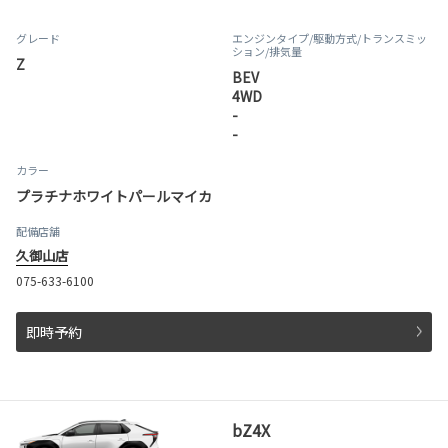
グレード
エンジンタイプ
/駆動方式/
トランスミッ
ション
/排気量
Z
BEV
4WD
-
-
カラー
プラチナホワイトパールマイカ
配備店舗
久御山店
075-633-6100
即時予約
bZ4X