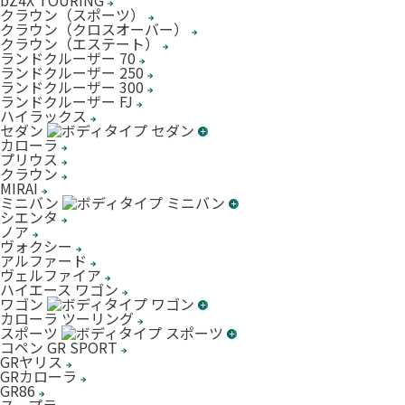
bZ4X TOURING
クラウン（スポーツ）
クラウン（クロスオーバー）
クラウン（エステート）
ランドクルーザー 70
ランドクルーザー 250
ランドクルーザー 300
ランドクルーザー FJ
ハイラックス
セダン
カローラ
プリウス
クラウン
MIRAI
ミニバン
シエンタ
ノア
ヴォクシー
アルファード
ヴェルファイア
ハイエース ワゴン
ワゴン
カローラ ツーリング
スポーツ
コペン GR SPORT
GRヤリス
GRカローラ
GR86