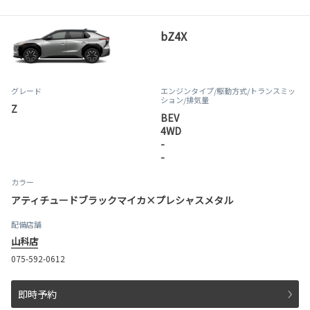
bZ4X
グレード
エンジンタイプ
/駆動方式/
トランスミッ
ション
/排気量
Z
BEV
4WD
-
-
カラー
アティチュードブラックマイカ×プレシャスメタル
配備店舗
山科店
075-592-0612
即時予約