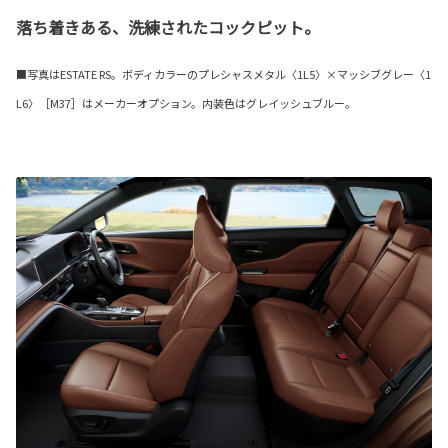
落ち着きある、洗練されたコックピット。
■写真はESTATE RS。ボディカラーのプレシャスメタル〈1L5〉×マッシブグレー〈1
L6〉［M37］はメーカーオプション。内装色はグレイッシュブルー。