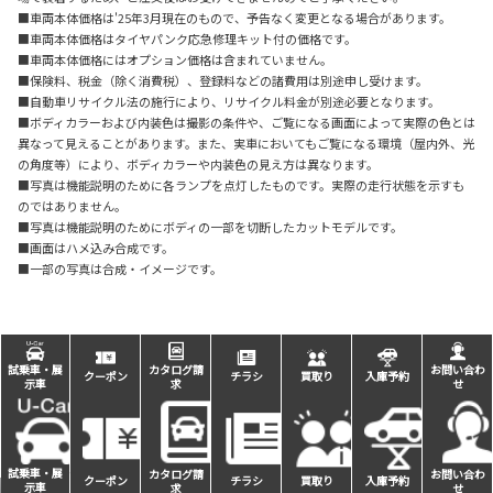
■車両本体価格は'25年3月現在のもので、予告なく変更となる場合があります。
■車両本体価格はタイヤパンク応急修理キット付の価格です。
■車両本体価格にはオプション価格は含まれていません。
■保険料、税金（除く消費税）、登録料などの諸費用は別途申し受けます。
■自動車リサイクル法の施行により、リサイクル料金が別途必要となります。
■ボディカラーおよび内装色は撮影の条件や、ご覧になる画面によって実際の色とは
異なって見えることがあります。また、実車においてもご覧になる環境（屋内外、光
の角度等）により、ボディカラーや内装色の見え方は異なります。
■写真は機能説明のために各ランプを点灯したものです。実際の走行状態を示すも
のではありません。
■写真は機能説明のためにボディの一部を切断したカットモデルです。
■画面はハメ込み合成です。
■一部の写真は合成・イメージです。
試乗車・展
カタログ請
お問い合わ
クーポン
チラシ
買取り
入庫予約
示車
求
せ
公式SNSで最新情報をゲット！
試乗車・展
カタログ請
お問い合わ
クーポン
チラシ
買取り
入庫予約
示車
求
せ