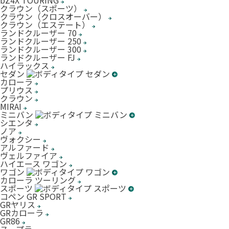
bZ4X TOURING
クラウン（スポーツ）
クラウン（クロスオーバー）
クラウン（エステート）
ランドクルーザー 70
ランドクルーザー 250
ランドクルーザー 300
ランドクルーザー FJ
ハイラックス
セダン
カローラ
プリウス
クラウン
MIRAI
ミニバン
シエンタ
ノア
ヴォクシー
アルファード
ヴェルファイア
ハイエース ワゴン
ワゴン
カローラ ツーリング
スポーツ
コペン GR SPORT
GRヤリス
GRカローラ
GR86