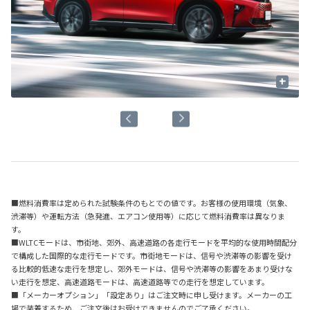
+
■燃料消費率は定められた試験条件のもとでの値です。お客様の使用環境（気象、
渋滞等）や運転方法（急発進、エアコン使用等）に応じて燃料消費率は異なりま
す。
■WLTCモードは、市街地、郊外、高速道路の各走行モードを平均的な使用時間配分
で構成した国際的な走行モードです。市街地モードは、信号や渋滞等の影響を受け
る比較的低速な走行を想定し、郊外モードは、信号や渋滞等の影響をあまり受けな
い走行を想定、高速道路モードは、高速道路等での走行を想定しています。
■「メーカーオプション」「設定あり」はご注文時に申し受けます。メーカーの工
場で装着するため、ご注文後はお受けできませんのでご了承ください。