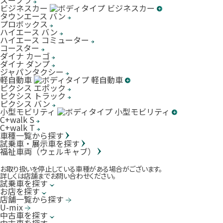
スープラ
ビジネスカー
タウンエース バン
プロボックス
ハイエース バン
ハイエース コミューター
コースター
ダイナ カーゴ
ダイナ ダンプ
ジャパンタクシー
軽自動車
ピクシス エポック
ピクシス トラック
ピクシス バン
小型モビリティ
C+walk S
C+walk T
車種一覧から探す
試乗車・展示車を探す
福祉車両（ウェルキャブ）
お取り扱いを停止している車種がある場合がございます。
詳しくは店舗までお問い合わせください。
試乗車を探す
お店を探す
店舗一覧から探す
U-mix
中古車を探す