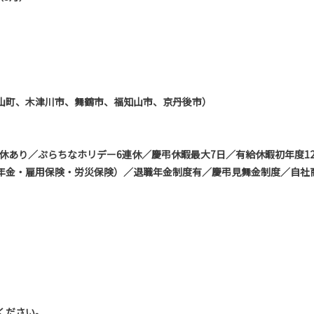
山町、木津川市、舞鶴市、福知山市、京丹後市）
連休あり／ぷらちなホリデー6連休／慶弔休暇最大7日／有給休暇初年度1
年金・雇用保険・労災保険）／退職年金制度有／慶弔見舞金制度／自社商
ください。