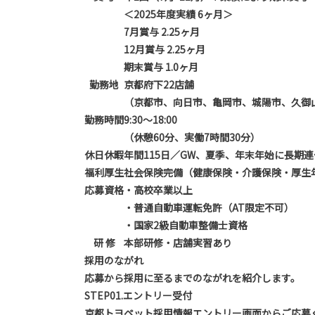
＜2025年度実績 6ヶ月＞
7月賞与 2.25ヶ月
12月賞与 2.25ヶ月
期末賞与 1.0ヶ月
勤務地
京都府下22店舗
（京都市、向日市、亀岡市、城陽市、久御
勤務時間
9:30～18:00
（休憩60分、実働7時間30分）
休日休暇
年間115日／GW、夏季、年末年始に長期
福利厚生
社会保険完備（健康保険・介護保険・厚生
応募資格
・高校卒業以上
・普通自動車運転免許（AT限定不可）
・国家2級自動車整備士資格
研 修
本部研修・店舗実習あり
採用のながれ
応募から採用に至るまでのながれを紹介します。
STEP01.
エントリー受付
京都トヨペット採用情報エントリー画面からご応募