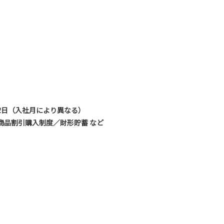
2日（入社月により異なる）
品割引購入制度／財形貯蓄 など