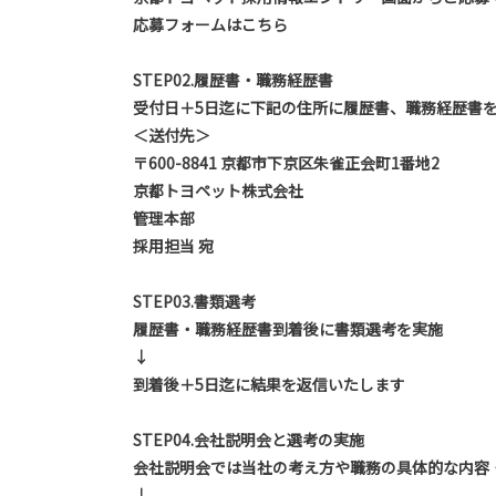
応募フォームはこちら
STEP02.
履歴書・職務経歴書
受付日＋5日迄に下記の住所に履歴書、職務経歴書
＜送付先＞
〒600-8841 京都市下京区朱雀正会町1番地2
京都トヨペット株式会社
管理本部
採用担当 宛
STEP03.
書類選考
履歴書・職務経歴書到着後に書類選考を実施
↓
到着後＋5日迄に結果を返信いたします
STEP04.
会社説明会と選考の実施
会社説明会では当社の考え方や職務の具体的な内容
↓