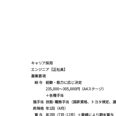
キャリア採用
エンジニア【正社員】
募集要項
給 与
経験・能力に応じ決定
235,000～305,000円（A4ステージ）
＋各種手当
諸手当
技能･職務手当（国家資格、トヨタ検定、
昇降格
年1回（4月）
賞 与
年2回（7月･12月）＋業績により期末賞与