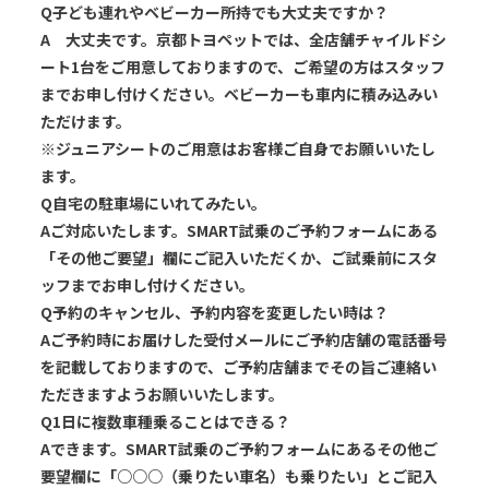
Q
子ども連れやベビーカー所持でも大丈夫ですか？
A
大丈夫です。京都トヨペットでは、全店舗チャイルドシ
ート1台をご用意しておりますので、ご希望の方はスタッフ
までお申し付けください。ベビーカーも車内に積み込みい
ただけます。
※ジュニアシートのご用意はお客様ご自身でお願いいたし
ます。
Q
自宅の駐車場にいれてみたい。
A
ご対応いたします。SMART試乗のご予約フォームにある
「その他ご要望」欄にご記入いただくか、ご試乗前にスタ
ッフまでお申し付けください。
Q
予約のキャンセル、予約内容を変更したい時は？
A
ご予約時にお届けした受付メールにご予約店舗の電話番号
を記載しておりますので、ご予約店舗までその旨ご連絡い
ただきますようお願いいたします。
Q
1日に複数車種乗ることはできる？
A
できます。SMART試乗のご予約フォームにあるその他ご
要望欄に「○○○（乗りたい車名）も乗りたい」とご記入