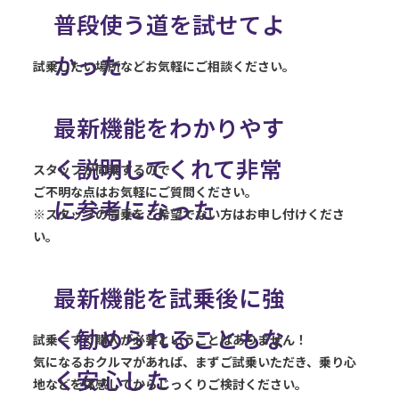
普段使う道
を試せてよ
かった
試乗したい場所
などお気軽にご相談ください。
最新機能を
わかりやす
く説明して
くれて非常
スタッフが同乗するので
ご不明な点はお気軽にご質問ください。
に参考になった
※スタッフの同乗をご希望でない方はお申し付けくださ
い。
最新機能を
試乗後に強
く勧められることもな
試乗＝すぐ購入が必要ということはありません！
気になるおクルマがあれば、まずご試乗いただき、乗り心
く
安心した
地などを体感してからじっくりご検討ください。