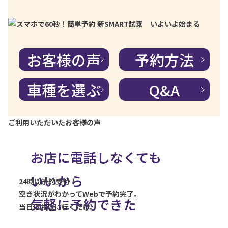
お客様の声
予約方法
車種を選ぶ
Q&A
ご利用いただいたお客様の声
お店に電話しなくても
いい
から
24時間予約受付！
空き状況がわかってWebで予約完了。
気軽に予約できた
当日はお店に行くだけ。