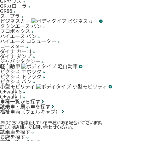
GRヤリス
GRカローラ
GR86
スープラ
ビジネスカー
タウンエース バン
プロボックス
ハイエース バン
ハイエース コミューター
コースター
ダイナ カーゴ
ダイナ ダンプ
ジャパンタクシー
軽自動車
ピクシス エポック
ピクシス トラック
ピクシス バン
小型モビリティ
C+walk S
C+walk T
車種一覧から探す
試乗車・展示車を探す
福祉車両（ウェルキャブ）
お取り扱いを停止している車種がある場合がございます。
詳しくは店舗までお問い合わせください。
試乗車を探す
お店を探す