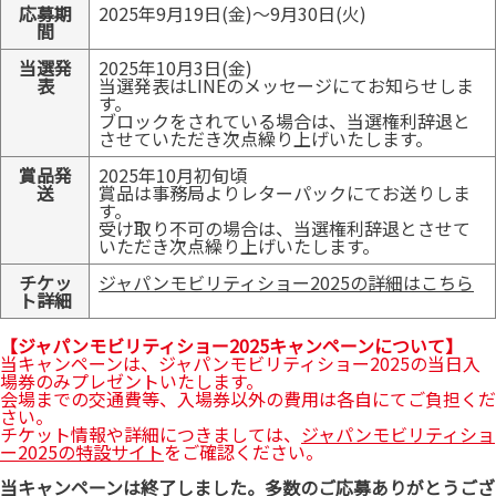
応募期
2025年9月19日(金)～9月30日(火)
間
当選発
2025年10月3日(金)
表
当選発表はLINEのメッセージにてお知らせしま
す。
ブロックをされている場合は、当選権利辞退と
させていただき次点繰り上げいたします。
賞品発
2025年10月初旬頃
送
賞品は事務局よりレターパックにてお送りしま
す。
受け取り不可の場合は、当選権利辞退とさせて
いただき次点繰り上げいたします。
チケッ
ジャパンモビリティショー2025の詳細はこちら
ト詳細
【ジャパンモビリティショー2025キャンペーンについて】
当キャンペーンは、ジャパンモビリティショー2025の当日入
場券のみプレゼントいたします。
会場までの交通費等、入場券以外の費用は各自にてご負担くだ
さい。
チケット情報や詳細につきましては、
ジャパンモビリティショ
ー2025の特設サイト
をご確認ください。
当キャンペーンは終了しました。多数のご応募ありがとうござ