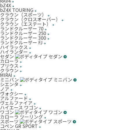
RAV4
bZ4X
bZ4X TOURING
クラウン（スポーツ）
クラウン（クロスオーバー）
クラウン（エステート）
ランドクルーザー 70
ランドクルーザー 250
ランドクルーザー 300
ランドクルーザー FJ
ハイラックス
ハイランダー
セダン
カローラ
プリウス
クラウン
MIRAI
ミニバン
シエンタ
ノア
ヴォクシー
アルファード
ヴェルファイア
ハイエース ワゴン
ワゴン
カローラ ツーリング
スポーツ
コペン GR SPORT