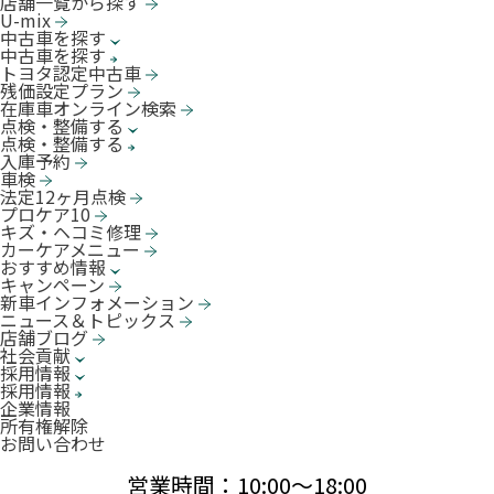
店舗一覧から探す
U-mix
中古車を探す
中古車を探す
トヨタ認定中古車
残価設定プラン
在庫車オンライン検索
点検・整備する
点検・整備する
入庫予約
車検
法定12ヶ月点検
プロケア10
キズ・ヘコミ修理
カーケアメニュー
おすすめ情報
キャンペーン
新車インフォメーション
ニュース＆トピックス
店舗ブログ
社会貢献
採用情報
採用情報
企業情報
所有権解除
お問い合わせ
営業時間：10:00〜18:00