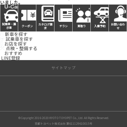
いました。
試乗車・展
カタログ請
お問い合わ
クーポン
チラシ
買取り
入庫予約
示車
求
せ
新車を探す
試乗車を探す
お店を探す
点検・整備する
おすすめ
LINE登録
サイトマップ
©Copyright 2016-2020 KYOTO TOYOPET Co., Ltd. All Rights Reserved.
京都トヨペット株式会社 第611129610015号