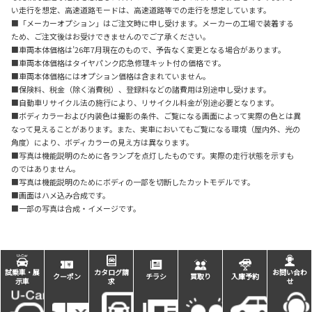
い走行を想定、高速道路モードは、高速道路等での走行を想定しています。
■「メーカーオプション」はご注文時に申し受けます。メーカーの工場で装着する
ため、ご注文後はお受けできませんのでご了承ください。
■車両本体価格は’26年7月現在のもので、予告なく変更となる場合があります。
■車両本体価格はタイヤパンク応急修理キット付の価格です。
■車両本体価格にはオプション価格は含まれていません。
■保険料、税金（除く消費税）、登録料などの諸費用は別途申し受けます。
■自動車リサイクル法の施行により、リサイクル料金が別途必要となります。
■ボディカラーおよび内装色は撮影の条件、ご覧になる画面によって実際の色とは異
なって見えることがあります。また、実車においてもご覧になる環境（屋内外、光の
角度）により、ボディカラーの見え方は異なります。
■写真は機能説明のために各ランプを点灯したものです。実際の走行状態を示すも
のではありません。
■写真は機能説明のためにボディの一部を切断したカットモデルです。
■画面はハメ込み合成です。
■一部の写真は合成・イメージです。
試乗車・展
カタログ請
お問い合わ
クーポン
チラシ
買取り
入庫予約
示車
求
せ