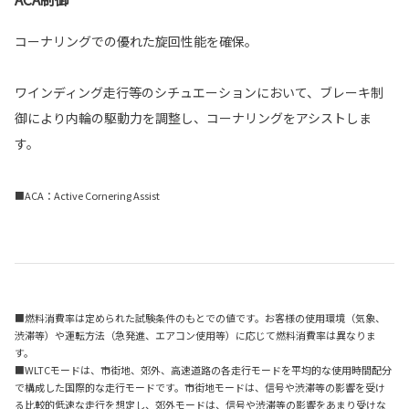
コーナリングでの優れた旋回性能を確保。
ワインディング走行等のシチュエーションにおいて、ブレーキ制
御により内輪の駆動力を調整し、コーナリングをアシストしま
す。
■ACA：Active Cornering Assist
■燃料消費率は定められた試験条件のもとでの値です。お客様の使用環境（気象、
渋滞等）や運転方法（急発進、エアコン使用等）に応じて燃料消費率は異なりま
す。
■WLTCモードは、市街地、郊外、高速道路の各走行モードを平均的な使用時間配分
で構成した国際的な走行モードです。市街地モードは、信号や渋滞等の影響を受け
る比較的低速な走行を想定し、郊外モードは、信号や渋滞等の影響をあまり受けな