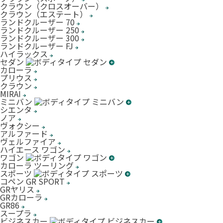
クラウン（クロスオーバー）
クラウン（エステート）
ランドクルーザー 70
ランドクルーザー 250
ランドクルーザー 300
ランドクルーザー FJ
ハイラックス
セダン
カローラ
プリウス
クラウン
MIRAI
ミニバン
シエンタ
ノア
ヴォクシー
アルファード
ヴェルファイア
ハイエース ワゴン
ワゴン
カローラ ツーリング
スポーツ
コペン GR SPORT
GRヤリス
GRカローラ
GR86
スープラ
ビジネスカー