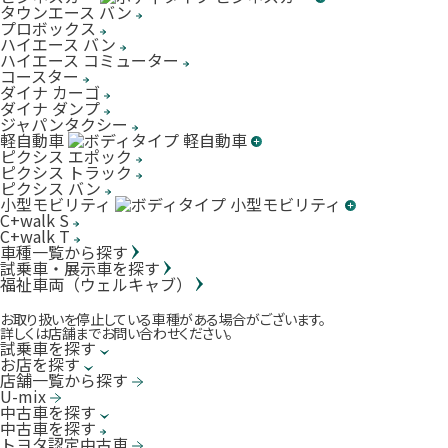
タウンエース バン
プロボックス
ハイエース バン
ハイエース コミューター
コースター
ダイナ カーゴ
ダイナ ダンプ
ジャパンタクシー
軽自動車
ピクシス エポック
ピクシス トラック
ピクシス バン
小型モビリティ
C+walk S
C+walk T
車種一覧から探す
試乗車・展示車を探す
福祉車両（ウェルキャブ）
お取り扱いを停止している車種がある場合がございます。
詳しくは店舗までお問い合わせください。
試乗車を探す
お店を探す
店舗一覧から探す
U-mix
中古車を探す
中古車を探す
トヨタ認定中古車