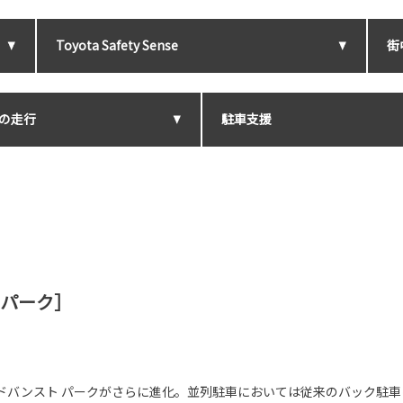
Toyota Safety Sense
街
の走行
駐車支援
 パーク］
ドバンスト パークがさらに進化。並列駐車においては従来のバック駐