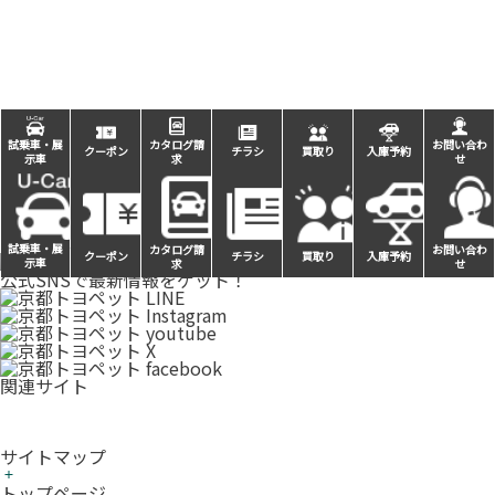
試乗車・展
カタログ請
お問い合わ
クーポン
チラシ
買取り
入庫予約
示車
求
せ
公式SNSで最新情報をゲット！
試乗車・展
カタログ請
お問い合わ
クーポン
チラシ
買取り
入庫予約
示車
求
せ
公式SNSで最新情報をゲット！
関連サイト
サイトマップ
トップページ