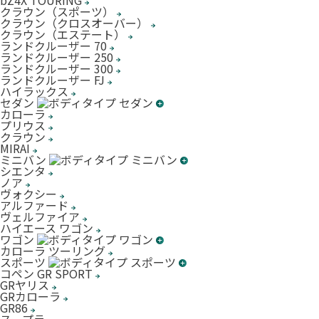
bZ4X TOURING
クラウン（スポーツ）
クラウン（クロスオーバー）
クラウン（エステート）
ランドクルーザー 70
ランドクルーザー 250
ランドクルーザー 300
ランドクルーザー FJ
ハイラックス
セダン
カローラ
プリウス
クラウン
MIRAI
ミニバン
シエンタ
ノア
ヴォクシー
アルファード
ヴェルファイア
ハイエース ワゴン
ワゴン
カローラ ツーリング
スポーツ
コペン GR SPORT
GRヤリス
GRカローラ
GR86