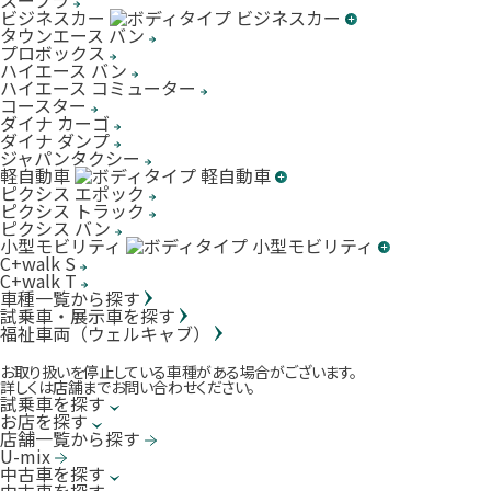
スープラ
ビジネスカー
タウンエース バン
プロボックス
ハイエース バン
ハイエース コミューター
コースター
ダイナ カーゴ
ダイナ ダンプ
ジャパンタクシー
軽自動車
ピクシス エポック
ピクシス トラック
ピクシス バン
小型モビリティ
C+walk S
C+walk T
車種一覧から探す
試乗車・展示車を探す
福祉車両（ウェルキャブ）
お取り扱いを停止している車種がある場合がございます。
詳しくは店舗までお問い合わせください。
試乗車を探す
お店を探す
店舗一覧から探す
U-mix
中古車を探す