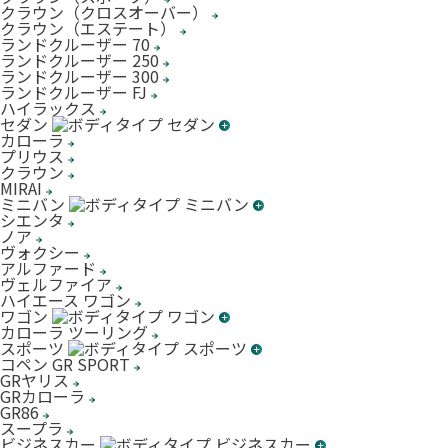
クラウン（クロスオーバー）
クラウン（エステート）
ランドクルーザー 70
ランドクルーザー 250
ランドクルーザー 300
ランドクルーザー FJ
ハイラックス
セダン
カローラ
プリウス
クラウン
MIRAI
ミニバン
シエンタ
ノア
ヴォクシー
アルファード
ヴェルファイア
ハイエース ワゴン
ワゴン
カローラ ツーリング
スポーツ
コペン GR SPORT
GRヤリス
GRカローラ
GR86
スープラ
ビジネスカー