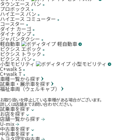
タウンエース バン
プロボックス
ハイエース バン
ハイエース コミューター
コースター
ダイナ カーゴ
ダイナ ダンプ
ジャパンタクシー
軽自動車
ピクシス エポック
ピクシス トラック
ピクシス バン
小型モビリティ
C+walk S
C+walk T
車種一覧から探す
試乗車・展示車を探す
福祉車両（ウェルキャブ）
お取り扱いを停止している車種がある場合がございます。
詳しくは店舗までお問い合わせください。
試乗車を探す
お店を探す
店舗一覧から探す
U-mix
中古車を探す
中古車を探す
トヨタ認定中古車